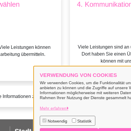
wählen
4. Kommunikation
Viele Leistungen sind an
Viele Leistungen können
Dort haben Sie einen Üb
earbeitung übermitteln.
können mit uns
VERWENDUNG VON COOKIES
Wir verwenden Cookies, um die Funktionalität uns
anbieten zu können und die Zugriffe auf unsere W
Informationen möglicherweise mit weiteren Daten
e Informationen zur BundID finden Sie auf der
FAQ-Seite des B
Rahmen Ihrer Nutzung der Dienste gesammelt h
Mehr erfahren
Notwendig
Statistik