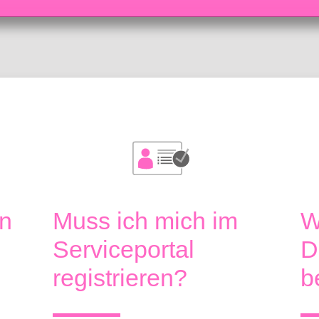
l
n
Muss ich mich im
W
Serviceportal
D
registrieren?
b