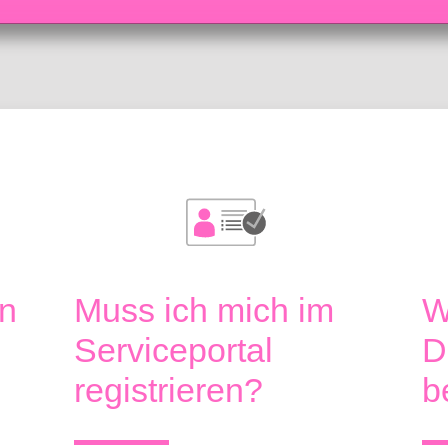
l
n
Muss ich mich im
W
Serviceportal
D
registrieren?
b